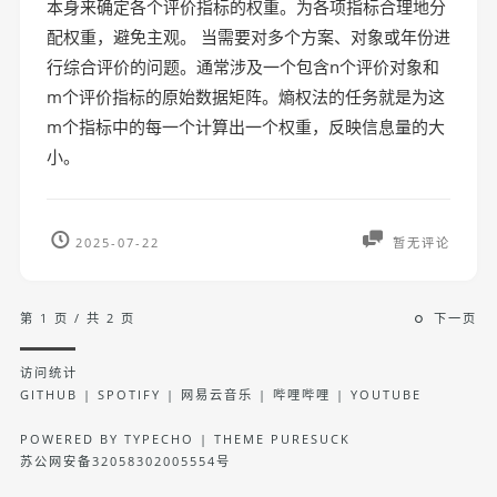
本身来确定各个评价指标的权重。为各项指标合理地分
配权重，避免主观。 当需要对多个方案、对象或年份进
行综合评价的问题。通常涉及一个包含n个评价对象和
m个评价指标的原始数据矩阵。熵权法的任务就是为这
m个指标中的每一个计算出一个权重，反映信息量的大
小。
2025-07-22
暂无评论
第 1 页 / 共 2 页
下一页
访问统计
GITHUB
|
SPOTIFY
|
网易云音乐
|
哔哩哔哩
|
YOUTUBE
POWERED BY
TYPECHO
| THEME
PURESUCK
苏公网安备32058302005554号